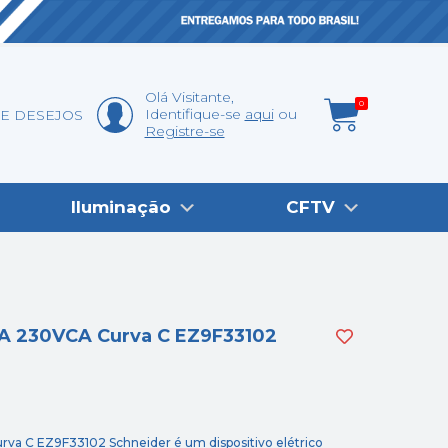
Olá
Visitante
,
0
Identifique-se
aqui
DE DESEJOS
Registre-se
Iluminação
CFTV
kA 230VCA Curva C EZ9F33102
va C EZ9F33102 Schneider é um dispositivo elétrico