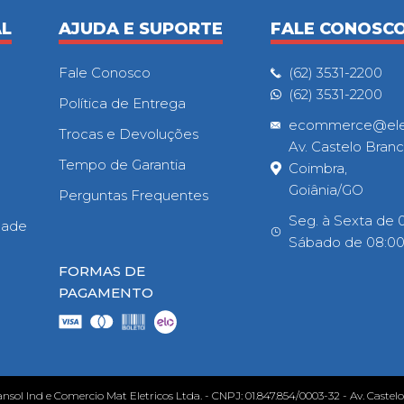
AL
AJUDA E SUPORTE
FALE CONOSC
Fale Conosco
(62) 3531-2200
(62) 3531-2200
Política de Entrega
ecommerce@eletr
Trocas e Devoluções
Av. Castelo Branc
Tempo de Garantia
Coimbra,
Goiânia/GO
Perguntas Frequentes
Seg. à Sexta de 0
idade
Sábado de 08:00h
FORMAS DE
PAGAMENTO
ansol Ind e Comercio Mat Eletricos Ltda. - CNPJ: 01.847.854/0003-32 - Av. Castel