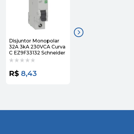
Disjuntor Monopolar
Disjuntor Monopolar
32A 3kA 230VCA Curva
40A 3kA 230VCA Curv
C EZ9F33132 Schneider
C EZ9F33140 Schneide
R$
8,43
R$
10,64
1
x
R$ 10,64
de