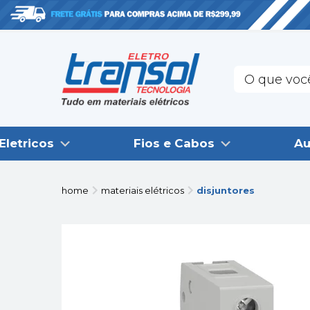
Eletricos
Fios e Cabos
Au
home
materiais elétricos
disjuntores