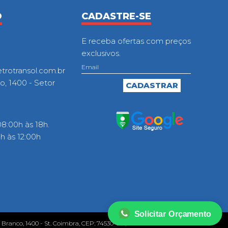
O
CADASTRE-SE
E receba ofertas com preços
exclusivos.
otransol.com.br
o, 1400 - Setor
8:00h às 18h.
 às 12:00h
Solicitar Orçamento
o Branco, 1400 - St. Coimbra, CEP: 74530-010, Goiânia - GO.