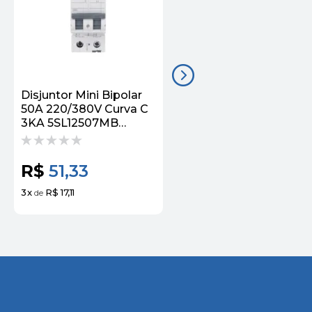
Disjuntor Mini Bipolar
Disjuntor Mini Bipolar
50A 220/380V Curva C
50A 220/380VCA Curv
3KA 5SL12507MB
C 3KA 220/380v
Siemens
5SJ12507MB Siemens
R$
51,33
R$
37,72
3
x
R$ 17,11
3
x
R$ 12,57
de
de