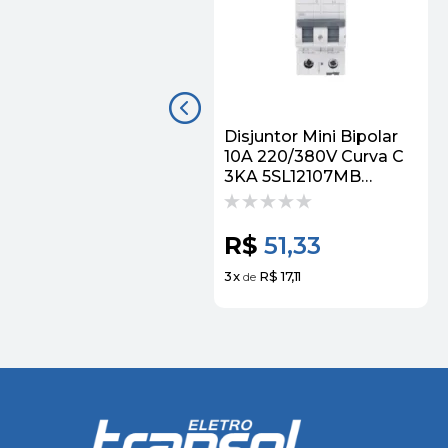
Disjuntor Mini Bipolar
10A 220/380V Curva C
3KA 5SL12107MB
Siemens
R$
51,33
3
x
R$ 17,11
de