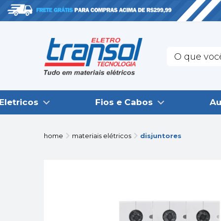
Eletricos
Fios e Cabos
Au
home
materiais elétricos
disjuntores