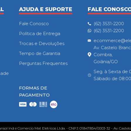
AL
AJUDA E SUPORTE
FALE CONOSC
Fale Conosco
(62) 3531-2200
(62) 3531-2200
Política de Entrega
ecommerce@eletr
Trocas e Devoluções
Av. Castelo Branc
Tempo de Garantia
Coimbra,
Goiânia/GO
Perguntas Frequentes
Seg. à Sexta de 0
idade
Sábado de 08:00h
FORMAS DE
PAGAMENTO
ansol Ind e Comercio Mat Eletricos Ltda. - CNPJ: 01.847.854/0003-32 - Av. Castel