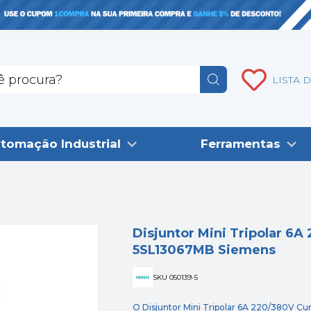
LISTA 
tomação Industrial
Ferramentas
Disjuntor Mini Tripolar 6A
5SL13067MB Siemens
SKU 050139-5
O Disjuntor Mini Tripolar 6A 220/380V Cu