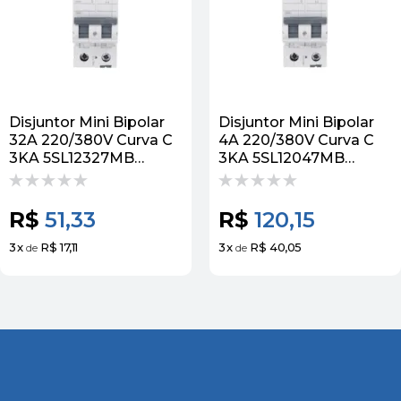
Disjuntor Mini Bipolar
Disjuntor Mini Bipolar
32A 220/380V Curva C
4A 220/380V Curva C
3KA 5SL12327MB
3KA 5SL12047MB
Siemens
Siemens
R$
51,33
R$
120,15
3
x
R$ 17,11
3
x
R$ 40,05
de
de