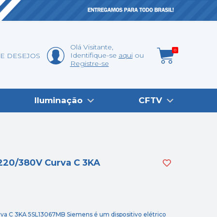
Olá
Visitante
,
0
Identifique-se
aqui
DE DESEJOS
Registre-se
Iluminação
CFTV
 220/380V Curva C 3KA
rva C 3KA 5SL13067MB Siemens é um dispositivo elétrico