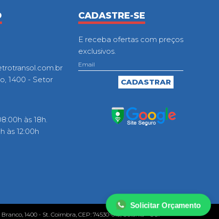
O
CADASTRE-SE
E receba ofertas com preços
exclusivos.
otransol.com.br
o, 1400 - Setor
8:00h às 18h.
 às 12:00h
Solicitar Orçamento
o Branco, 1400 - St. Coimbra, CEP: 74530-010, Goiânia - GO.