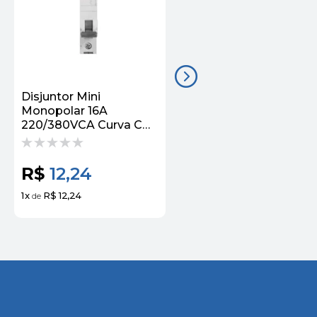
Disjuntor Mini
Disjuntor Mini
Monopolar 16A
Monopolar 16A
220/380VCA Curva C
220/380VCA Curva C
3KA 5SL11167MB
4,5KA 5SL31167MB
Siemens
Siemens
R$
12,24
R$
18,52
1
x
R$ 12,24
1
x
R$ 18,52
de
de