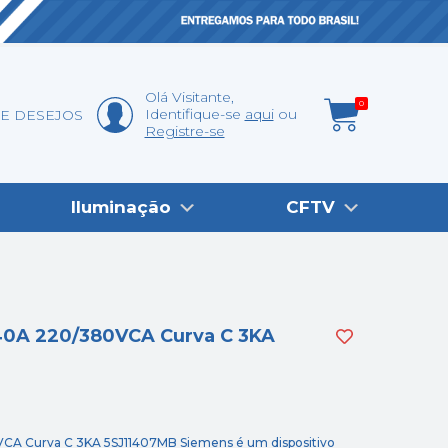
Olá
Visitante
,
0
Identifique-se
aqui
DE DESEJOS
Registre-se
Iluminação
CFTV
 40A 220/380VCA Curva C 3KA
VCA Curva C 3KA 5SJ11407MB Siemens é um dispositivo