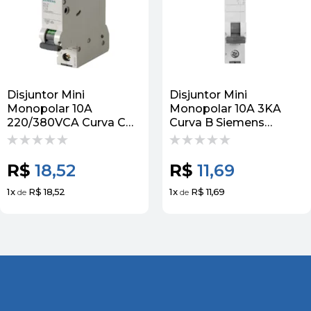
Disjuntor Mini
Disjuntor Mini
Monopolar 10A
Monopolar 10A 3KA
220/380VCA Curva C
Curva B Siemens
4,5KA 5Sl31107MB
5Sl11106MB Siemens
Siemens
R$
18,52
R$
11,69
1
x
R$ 18,52
1
x
R$ 11,69
de
de