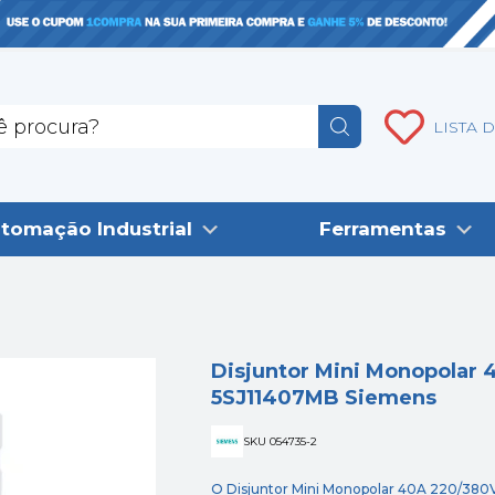
LISTA 
tomação Industrial
Ferramentas
Disjuntor Mini Monopolar
5SJ11407MB Siemens
SKU 054735-2
O Disjuntor Mini Monopolar 40A 220/380