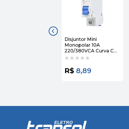
Disjuntor Mini
Monopolar 10A
220/380VCA Curva C
3KA 5SJ11107MB
Siemens
R$
8,89