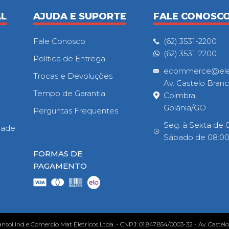
AL
AJUDA E SUPORTE
FALE CONOSC
Fale Conosco
(62) 3531-2200
(62) 3531-2200
Política de Entrega
ecommerce@eletr
Trocas e Devoluções
Av. Castelo Branc
Tempo de Garantia
Coimbra,
Goiânia/GO
Perguntas Frequentes
Seg. à Sexta de 0
idade
Sábado de 08:00h
FORMAS DE
PAGAMENTO
ansol Ind e Comercio Mat Eletricos Ltda. - CNPJ: 01.847.854/0003-32 - Av. Castel