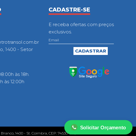
O
CADASTRE-SE
E receba ofertas com preços
exclusivos.
otransol.com.br
o, 1400 - Setor
8:00h às 18h.
 às 12:00h
Solicitar Orçamento
o Branco, 1400 - St. Coimbra, CEP: 74530-010, Goiânia - GO.