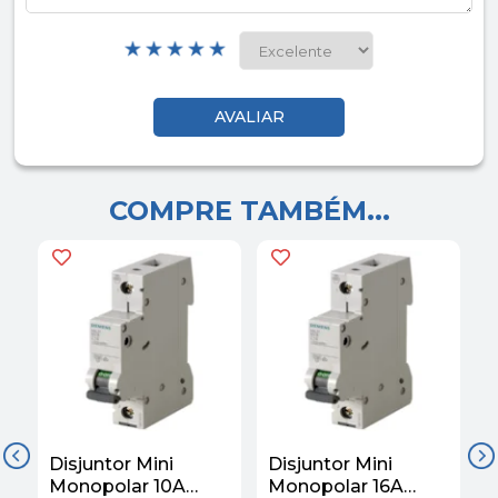
COMPRE TAMBÉM...
Disjuntor Mini
Disjuntor Mini
D
Monopolar 10A
Monopolar 16A