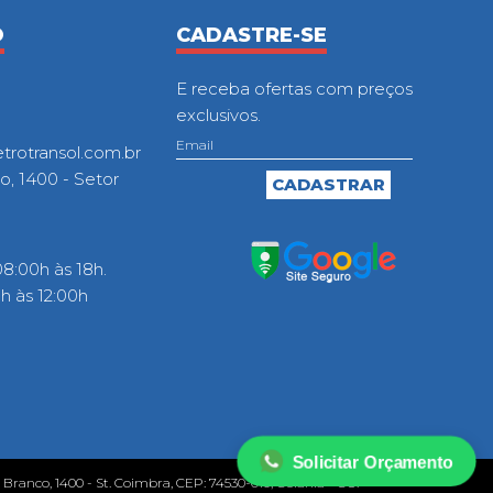
O
CADASTRE-SE
E receba ofertas com preços
exclusivos.
otransol.com.br
o, 1400 - Setor
8:00h às 18h.
 às 12:00h
Solicitar Orçamento
o Branco, 1400 - St. Coimbra, CEP: 74530-010, Goiânia - GO.