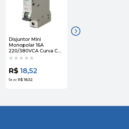
Disjuntor Mini
Disjuntor Mini
Monopolar 16A
Monopolar 16A
220/380VCA Curva C
220/380VCA Curva C
4,5KA 5SL31167MB
6KA 5SL61167MB
Siemens
Siemens
R$
18,52
R$
54,62
1
x
R$ 18,52
3
x
R$ 18,21
de
de