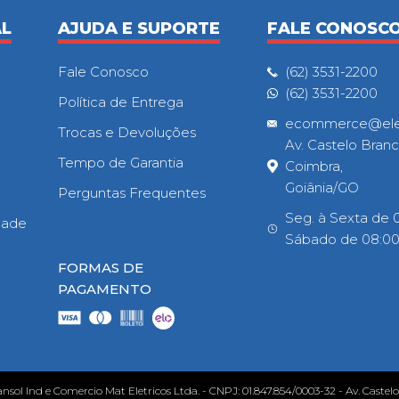
AL
AJUDA E SUPORTE
FALE CONOSC
Fale Conosco
(62) 3531-2200
(62) 3531-2200
Política de Entrega
ecommerce@eletr
Trocas e Devoluções
Av. Castelo Branc
Tempo de Garantia
Coimbra,
Goiânia/GO
Perguntas Frequentes
Seg. à Sexta de 0
idade
Sábado de 08:00h
FORMAS DE
PAGAMENTO
ansol Ind e Comercio Mat Eletricos Ltda. - CNPJ: 01.847.854/0003-32 - Av. Castel