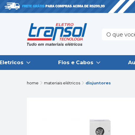
Eletricos
Fios e Cabos
Au
home
materiais elétricos
disjuntores