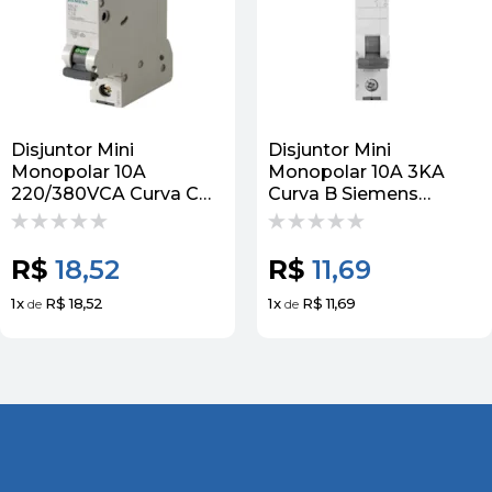
Disjuntor Mini
Disjuntor Mini
Monopolar 10A
Monopolar 10A 3KA
220/380VCA Curva C
Curva B Siemens
4,5KA 5Sl31107MB
5Sl11106MB Siemens
Siemens
R$
18,52
R$
11,69
1
x
R$ 18,52
1
x
R$ 11,69
de
de