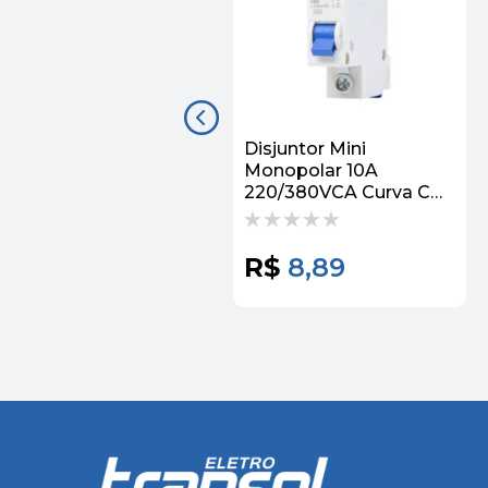
Disjuntor Mini
Monopolar 10A
220/380VCA Curva C
3KA 5SJ11107MB
Siemens
R$
8,89