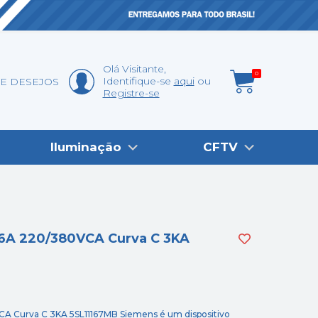
Olá
Visitante
,
0
Identifique-se
aqui
DE DESEJOS
Registre-se
Iluminação
CFTV
16A 220/380VCA Curva C 3KA
CA Curva C 3KA 5SL11167MB Siemens é um dispositivo