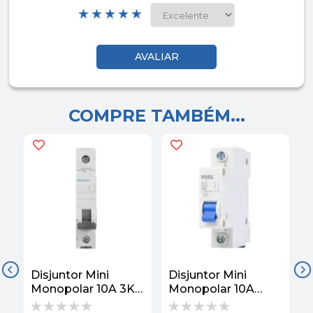
COMPRE TAMBÉM...
Disjuntor Mini
Disjuntor Mini
D
Monopolar 10A 3KA
Monopolar 10A
Curva B Siemens
220/380VCA Curva