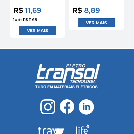
5Sl11106MB
C 3KA 5SJ11107MB
C
Siemens
Siemens
R$
11,69
R$
8,89
1
x
R$ 11,69
1
de