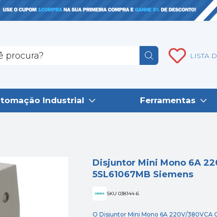
LISTA 
tomação Industrial
Ferramentas
Disjuntor Mini Mono 6A 2
5SL61067MB Siemens
SKU 038144-6
O Disjuntor Mini Mono 6A 220V/380VCA Cu