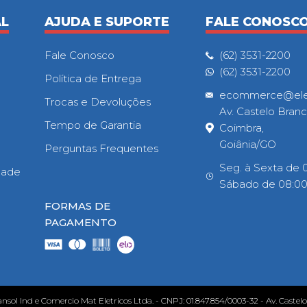
AL
AJUDA E SUPORTE
FALE CONOSC
Fale Conosco
(62) 3531-2200
(62) 3531-2200
Política de Entrega
ecommerce@eletr
Trocas e Devoluções
Av. Castelo Branc
Tempo de Garantia
Coimbra,
Goiânia/GO
Perguntas Frequentes
Seg. à Sexta de 0
idade
Sábado de 08:00h
FORMAS DE
PAGAMENTO
ansol Ind e Comercio Mat Eletricos Ltda. - CNPJ: 01.847.854/0003-32 - Av. Castel