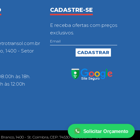
O
CADASTRE-SE
E receba ofertas com preços
exclusivos.
otransol.com.br
o, 1400 - Setor
8:00h às 18h.
 às 12:00h
Solicitar Orçamento
o Branco, 1400 - St. Coimbra, CEP: 74530-010, Goiânia - GO.