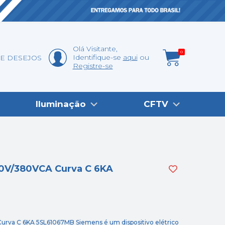
Olá
Visitante
,
0
Identifique-se
aqui
DE DESEJOS
Registre-se
Iluminação
CFTV
20V/380VCA Curva C 6KA
rva C 6KA 5SL61067MB Siemens é um dispositivo elétrico