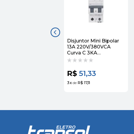
Disjuntor Mini Bipolar
13A 220V/380VCA
Curva C 3KA
5SL12137MB Siemens
R$
51,33
3
x
R$ 17,11
de