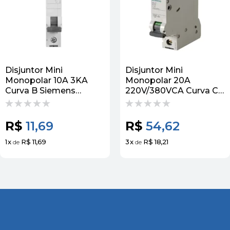
Disjuntor Mini
Disjuntor Mini
Monopolar 10A 3KA
Monopolar 20A
Curva B Siemens
220V/380VCA Curva C
5Sl11106MB Siemens
6KA 5Sl61207MB
Siemens
R$
11,69
R$
54,62
1
x
R$ 11,69
3
x
R$ 18,21
de
de