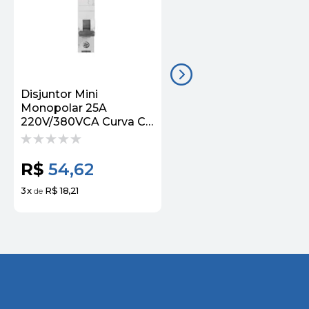
Disjuntor Mini
Disjuntor Mini
Monopolar 25A
Monopolar 70A
220V/380VCA Curva C
220V/380VCA Curva C
6KA 5SL61257MB
3kA 5Sl11707MB
Siemens
Siemens
R$
54,62
R$
23,67
3
x
R$ 18,21
2
x
R$ 11,84
de
de