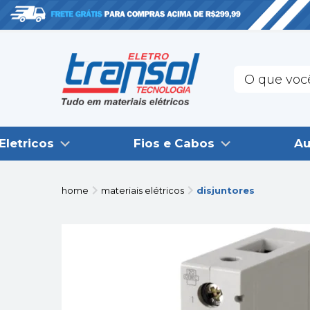
Eletricos
Fios e Cabos
Au
home
materiais elétricos
disjuntores