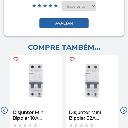
COMPRE TAMBÉM...
Disjuntor Mini
Disjuntor Mini
D
Bipolar 10A
Bipolar 32A
B
220/380V Curva C
220/380V Curva C
2