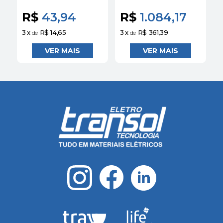
5SL12106 Siemens
10KA 5SP42927
Siemens
R$
43,94
R$
1.084,17
3
x
R$ 14,65
3
x
R$ 361,39
3
de
de