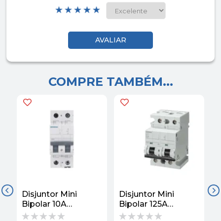
COMPRE TAMBÉM...
Disjuntor Mini
Disjuntor Mini
D
Bipolar 10A
Bipolar 125A
B
220/380VCA B 3KA
220/380VCA C