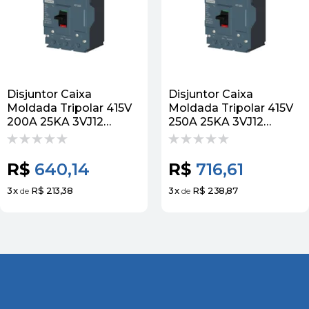
Disjuntor Caixa
Disjuntor Caixa
Moldada Tripolar 415V
Moldada Tripolar 415V
200A 25KA 3VJ12
250A 25KA 3VJ12
3VJ12203DA32
3VJ12253DA32 Siemens
Siemens
R$
640,14
R$
716,61
3
x
R$ 213,38
3
x
R$ 238,87
de
de