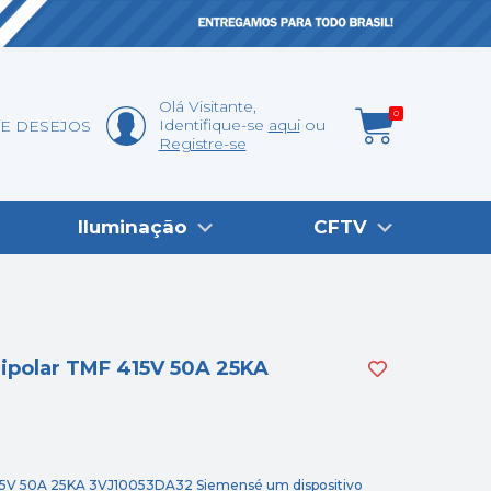
Olá
Visitante
,
0
Identifique-se
aqui
DE DESEJOS
Registre-se
Iluminação
CFTV
ripolar TMF 415V 50A 25KA
 415V 50A 25KA 3VJ10053DA32 Siemensé um dispositivo