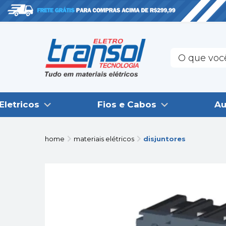
Eletricos
Fios e Cabos
Au
home
materiais elétricos
disjuntores