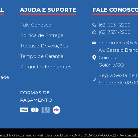
AL
AJUDA E SUPORTE
FALE CONOSC
Fale Conosco
(62) 3531-2200
(62) 3531-2200
Política de Entrega
ecommerce@eletr
Trocas e Devoluções
Av. Castelo Branc
Tempo de Garantia
Coimbra,
Goiânia/GO
Perguntas Frequentes
Seg. à Sexta de 0
idade
Sábado de 08:00h
FORMAS DE
PAGAMENTO
ansol Ind e Comercio Mat Eletricos Ltda. - CNPJ: 01.847.854/0003-32 - Av. Castel