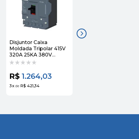
Disjuntor Caixa
Disjuntor Caixa
Moldada Tripolar 415V
Moldada Tripolar 415V
320A 25KA 380V
400A 25KA
Fixo/Fixo 3VJ13
3VJ13403DA32
3VJ13323DA32 Siemens
Siemens
R$
1.264,03
R$
1.326,91
3
x
R$ 421,34
3
x
R$ 442,30
de
de