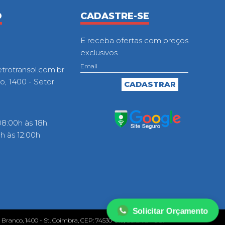
O
CADASTRE-SE
E receba ofertas com preços
exclusivos.
otransol.com.br
o, 1400 - Setor
8:00h às 18h.
 às 12:00h
Solicitar Orçamento
o Branco, 1400 - St. Coimbra, CEP: 74530-010, Goiânia - GO.