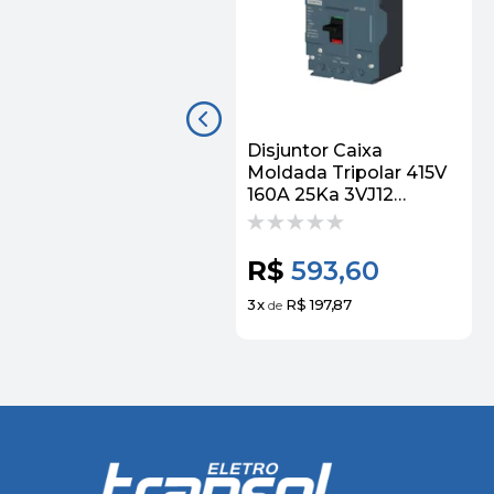
Disjuntor Caixa
Moldada Tripolar 415V
160A 25Ka 3VJ12
3VJ12163DA32 Siemens
R$
593,60
3
x
R$ 197,87
de