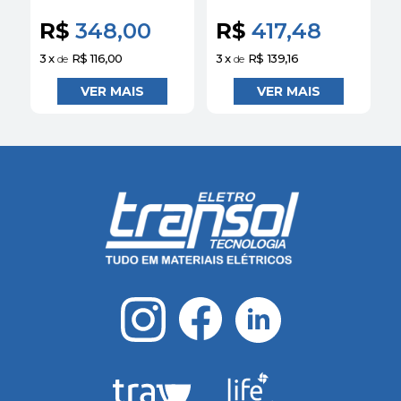
18KA 3VJ10101DA32
18KA 3VJ10121DA32
Siemens
Siemens
R$
348,00
R$
417,48
3
x
R$ 116,00
3
x
R$ 139,16
3
de
de