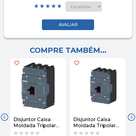
COMPRE TAMBÉM...
Disjuntor Caixa
Disjuntor Caixa
D
Moldada Tripolar
Moldada Tripolar
M
TMF 415V 100A
TMF 415V 125A