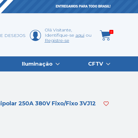
Olá
Visitante
,
0
Identifique-se
aqui
DE DESEJOS
Registre-se
Iluminação
CFTV
ipolar 250A 380V Fixo/Fixo 3VJ12