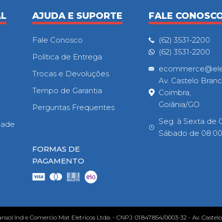
AL
AJUDA E SUPORTE
FALE CONOSC
Fale Conosco
(62) 3531-2200
(62) 3531-2200
Política de Entrega
ecommerce@eletr
Trocas e Devoluções
Av. Castelo Branc
Tempo de Garantia
Coimbra,
Goiânia/GO
Perguntas Frequentes
Seg. à Sexta de 0
idade
Sábado de 08:00h
FORMAS DE
PAGAMENTO
ansol Ind e Comercio Mat Eletricos Ltda. - CNPJ: 01.847.854/0003-32 - Av. Castel