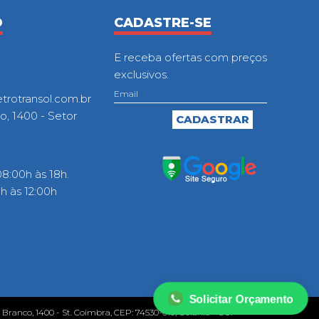
O
CADASTRE-SE
E receba ofertas com preços
exclusivos.
otransol.com.br
o, 1400 - Setor
8:00h às 18h.
 às 12:00h
Solicitar Orçamento
o Branco, 1400 - St. Coimbra, CEP: 74530-010, Goiânia - GO.