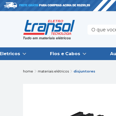
Eletricos
Fios e Cabos
Au
home
materiais elétricos
disjuntores