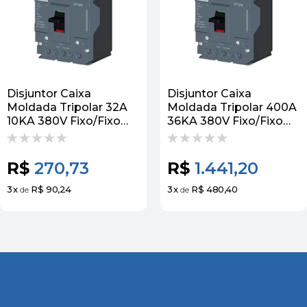
Disjuntor Caixa
Disjuntor Caixa
Moldada Tripolar 32A
Moldada Tripolar 400A
10KA 380V Fixo/Fixo
36KA 380V Fixo/Fixo
3VJ10 Siemens
3VJ13 Siemens
R$
270,73
R$
1.441,20
3
x
R$ 90,24
3
x
R$ 480,40
de
de