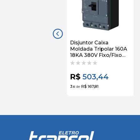
Disjuntor Caixa
Moldada Tripolar 160A
18KA 380V Fixo/Fixo
3VJ12 Siemens
R$
503,44
3
x
R$ 167,81
de