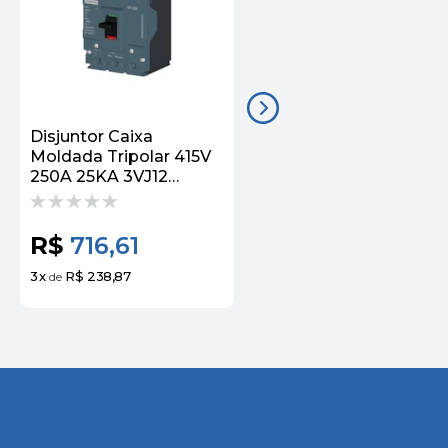
Disjuntor Caixa
Disjuntor Caixa
Moldada Tripolar 415V
Moldada Tripolar 415V
250A 25KA 3VJ12
320A 25KA 380V
3VJ12253DA32 Siemens
Fixo/Fixo 3VJ13
3VJ13323DA32 Sieme
R$
716,61
R$
1.264,03
3
x
R$ 238,87
3
x
R$ 421,34
de
de