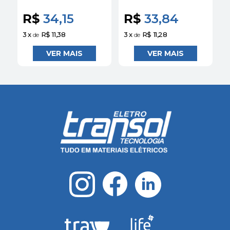
Schneider
Schneider
S
R$
34,15
R$
33,84
3
x
R$ 11,38
3
x
R$ 11,28
3
de
de