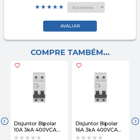
COMPRE TAMBÉM...
Disjuntor Bipolar
Disjuntor Bipolar
D
10A 3kA 400VCA
16A 3kA 400VCA
Curva C EZ9F33210
Curva C EZ9F33216
C