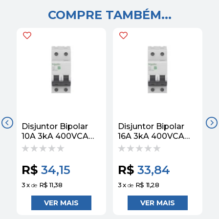
COMPRE TAMBÉM...
Disjuntor Bipolar
Disjuntor Bipolar
D
10A 3kA 400VCA
16A 3kA 400VCA
Curva C EZ9F33210
Curva C EZ9F33216
C
Schneider
Schneider
S
R$
34,15
R$
33,84
3
x
R$ 11,38
3
x
R$ 11,28
3
de
de