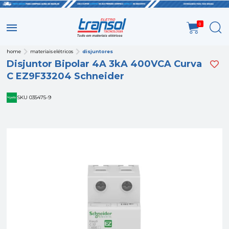
0
home
materiais elétricos
disjuntores
Disjuntor Bipolar 4A 3kA 400VCA Curva
C EZ9F33204 Schneider
SKU 035475-9