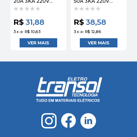
20A 3KA 220V
50A 3KA 220V
1
Curva B EZ9F13220
Curva B EZ9F13250
Easy9 Schneider
Easy9 Schneider
S
R$
31,88
R$
38,58
3
x
R$ 10,63
3
x
R$ 12,86
3
de
de