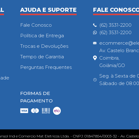
AL
AJUDA E SUPORTE
FALE CONOSC
Fale Conosco
(62) 3531-2200
(62) 3531-2200
Política de Entrega
ecommerce@eletr
Trocas e Devoluções
Av. Castelo Branc
Tempo de Garantia
Coimbra,
Goiânia/GO
Perguntas Frequentes
Seg. à Sexta de 0
idade
Sábado de 08:00h
FORMAS DE
PAGAMENTO
ansol Ind e Comercio Mat Eletricos Ltda. - CNPJ: 01.847.854/0003-32 - Av. Castel