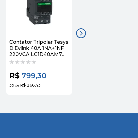
Contator Tripolar Tesys
Contator Tripolar Tesy
D Evlink 40A 1NA+1NF
F 150A 220VCA
220VCA LC1D40AM7
40400HZ LC1F150M7
Schneider
Schneider
R$
799,30
R$
3.329,39
3
x
R$ 266,43
3
x
R$ 1.109,80
de
de