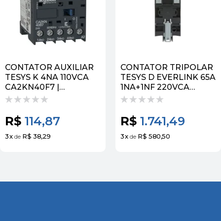
CONTATOR AUXILIAR
CONTATOR TRIPOLAR
TESYS K 4NA 110VCA
TESYS D EVERLINK 65A
CA2KN40F7 |
1NA+1NF 220VCA
SCHNEIDER
LC1D65AM7 |
SCHNEIDER
R$
114,87
R$
1.741,49
3
x
R$ 38,29
3
x
R$ 580,50
de
de