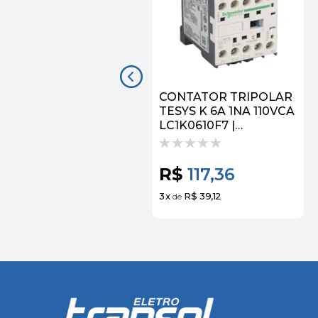
CONTATOR TRIPOLAR
TESYS K 6A 1NA 110VCA
LC1K0610F7 |
SCHNEIDER
R$
117,36
3
x
R$ 39,12
de