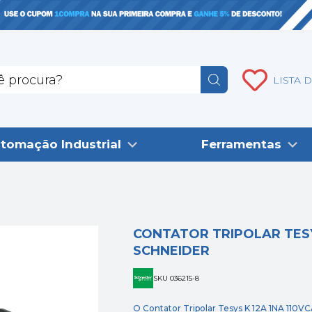
LISTA 
tomação Industrial
Ferramentas
CONTATOR TRIPOLAR TESYS 
SCHNEIDER
SKU 036215-8
O Contator Tripolar Tesys K 12A 1NA 110V