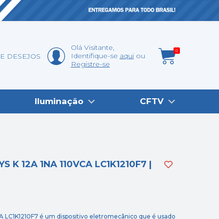
Olá
Visitante
,
0
Identifique-se
aqui
DE DESEJOS
Registre-se
Iluminação
CFTV
K 12A 1NA 110VCA LC1K1210F7 |
CA LC1K1210F7 é um dispositivo eletromecânico que é usado