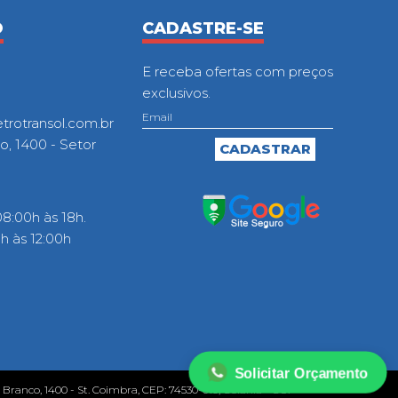
O
CADASTRE-SE
E receba ofertas com preços
exclusivos.
otransol.com.br
o, 1400 - Setor
8:00h às 18h.
 às 12:00h
Solicitar Orçamento
o Branco, 1400 - St. Coimbra, CEP: 74530-010, Goiânia - GO.