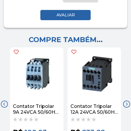
COMPRE TAMBÉM...
Contator Tripolar
Contator Tripolar
C
9A 24VCA 50/60HZ
12A 24VCA 50/60HZ
1NA C Bloc
1NA 3RT20171AB01
Contator
Siemens
3TS30100AC2