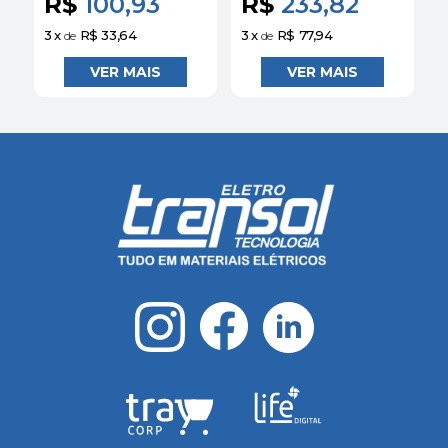
R$
100,93
R$
233,82
Siemens
3
x
R$ 33,64
3
x
R$ 77,94
3
de
de