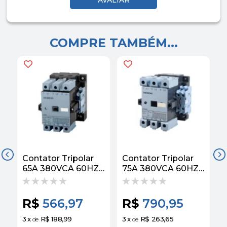
COMPRE TAMBÉM...
Contator Tripolar
Contator Tripolar
C
65A 380VCA 60HZ
75A 380VCA 60HZ
2NA+2NF
2NA+2NF
3TS47220AQ1
3TS48220AQ1
Siemens
Siemens
R$
566,97
R$
790,95
3
x
R$ 188,99
3
x
R$ 263,65
3
de
de