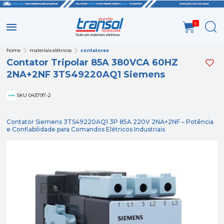
0
home
materiais elétricos
contatores
Contator Tripolar 85A 380VCA 60HZ
2NA+2NF 3TS49220AQ1 Siemens
SKU 043797-2
Contator Siemens 3TS49220AQ1 3P 85A 220V 2NA+2NF – Potência
e Confiabilidade para Comandos Elétricos Industriais