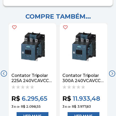
COMPRE TAMBÉM...
Contator Tripolar
Contator Tripolar
C
225A 240VCAVCC
300A 240VCAVCC
50/60HZ 2NA+2NF
50/60HZ 2NA+2NF
3RT10646AP36
3RT10666AP36
Siemens
Siemens
R$
6.295,65
R$
11.933,48
3
x
R$ 2.098,55
3
x
R$ 3.977,83
3
de
de