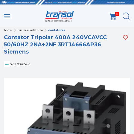
0
home
materiais elétricos
contatores
Contator Tripolar 400A 240VCAVCC
50/60HZ 2NA+2NF 3RT14666AP36
Siemens
SKU 097057-3