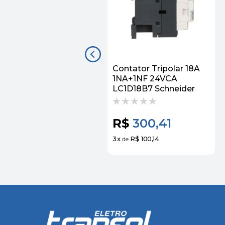
Contator Tripolar 18A
1NA+1NF 24VCA
LC1D18B7 Schneider
R$
300,41
3
x
R$ 100,14
de