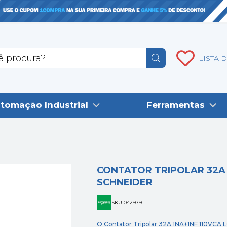
LISTA 
tomação Industrial
Ferramentas
CONTATOR TRIPOLAR 32A 1
SCHNEIDER
SKU 042979-1
O Contator Tripolar 32A 1NA+1NF 110VCA 