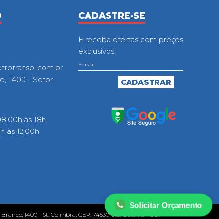
O
CADASTRE-SE
E receba ofertas com preços
exclusivos.
otransol.com.br
o, 1400 - Setor
8:00h às 18h.
 às 12:00h
Solicitar Orçamento
o Branco, 1400 - St. Coimbra, CEP: 74530-010, Goiânia - GO.