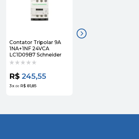
Contator Tripolar 9A
Contator Tripolar 115A
1NA+1NF 24VCA
1NA+1NF 220VCA
LC1D09B7 Schneider
LC1D115M7 Schneider
R$
245,55
R$
3.061,98
3
x
R$ 81,85
3
x
R$ 1.020,66
de
de