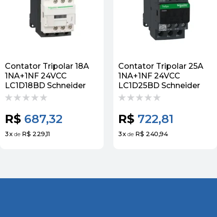
Contator Tripolar 18A
Contator Tripolar 25A
1NA+1NF 24VCC
1NA+1NF 24VCC
LC1D18BD Schneider
LC1D25BD Schneider
R$
687,32
R$
722,81
3
x
R$ 229,11
3
x
R$ 240,94
de
de