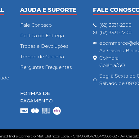
AL
AJUDA E SUPORTE
FALE CONOSC
Fale Conosco
(62) 3531-2200
(62) 3531-2200
Política de Entrega
ecommerce@eletr
Trocas e Devoluções
Av. Castelo Branc
Tempo de Garantia
Coimbra,
Goiânia/GO
Perguntas Frequentes
Seg. à Sexta de 0
idade
Sábado de 08:00h
FORMAS DE
PAGAMENTO
ansol Ind e Comercio Mat Eletricos Ltda. - CNPJ: 01.847.854/0003-32 - Av. Castel