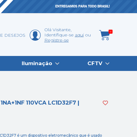
Olá
Visitante
,
0
Identifique-se
aqui
DE DESEJOS
Registre-se
Iluminação
CFTV
NA+1NF 110VCA LC1D32F7 |
LC1D32F7 é um dispositivo eletromecânico que é usado