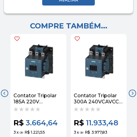
COMPRE TAMBÉM...
Contator Tripolar
Contator Tripolar
C
185A 220V
300A 240VCAVCC
240CAVCC
50/60HZ 2NA+2NF
50/60HZ 2NA+2NF
3RT10666AP36
3RT10566AP36
Siemens
R$
3.664,64
R$
11.933,48
Siemens
3
x
R$ 1.221,55
3
x
R$ 3.977,83
3
de
de