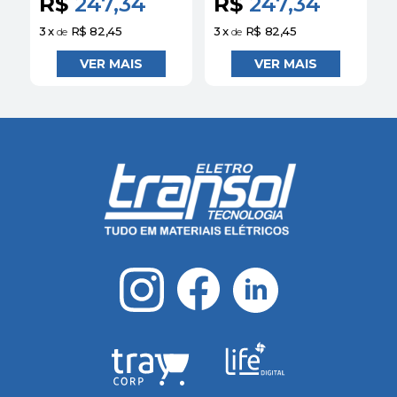
R$
247,34
R$
247,34
3
x
R$ 82,45
3
x
R$ 82,45
3
de
de