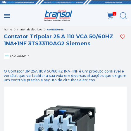
0
home
materiais elétricos
contatores
Contator Tripolar 25 A 110 VCA 50/60HZ
1NA+1NF 3TS33110AG2 Siemens
SKU 038324-4
O Contator 3P 25A 110V 50/60HZ 1NA+1NF é um produto confiável e
versátil, que vai facilitar a sua vida em diversas situações que exigem
um controle preciso e seguro de circuitos elétricos.