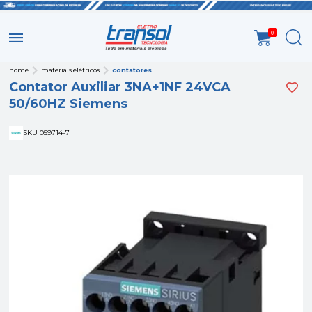
0
home
materiais elétricos
contatores
Contator Auxiliar 3NA+1NF 24VCA
50/60HZ Siemens
SKU 059714-7