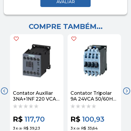
COMPRE TAMBÉM...
Contator Auxiliar
Contator Tripolar
C
3NA+1NF 220 VCA
9A 24VCA 50/60HZ
50/60HZ
1NA C Bloc
3RH21311AN20
Contator
Siemens
3TS30100AC2
R$
117,70
R$
100,93
Siemens
3
x
R$ 39,23
3
x
R$ 33,64
3
de
de