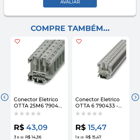
COMPRE TAMBÉM...
Conector Eletrico
Conector Eletrico
C
OTTA 25M6 790491
OTTA 6 790433 -
O
- Phoenix Contact
Phoenix Contact
P
R$
43,09
R$
15,47
3
x
R$ 14,36
1
x
R$ 15,47
2
de
de