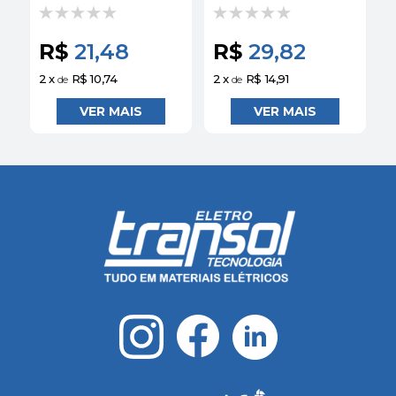
MANOPLA LONGA
MANOPLA LONGA
2 POSIÇÕES FIXAS
3 POSIÇÕES FIXAS
NA XA2EJ21 |
2NA XA2EJ33 |
N
R$
21,48
R$
29,82
SCHNEIDER
SCHNEIDER
2
x
R$ 10,74
2
x
R$ 14,91
2
de
de