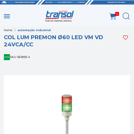
0
home
automação industrial
COL LUM PREMON Ø60 LED VM VD
24VCA/CC
SKU 061893-4