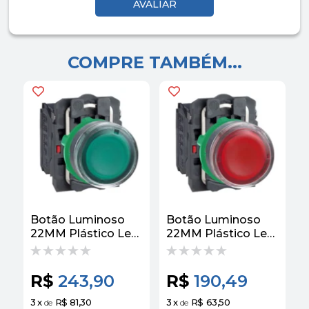
COMPRE TAMBÉM...
Botão Luminoso
Botão Luminoso
R
22MM Plástico Led
22MM Plástico Led
24VCA/CC 1NA/1NF
24VCA/CC 1NA/1NF
6
Verde XB5AW33B5
Vermelho
Schneider
XB5AW34B5
R$
243,90
R$
190,49
Schneider
3
x
R$ 81,30
3
x
R$ 63,50
3
de
de