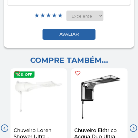
COMPRE TAMBÉM...
10% OFF
Chuveiro Loren
Chuveiro Elétrico
C
Shower Ultra
Acqua Duo Ultra
A