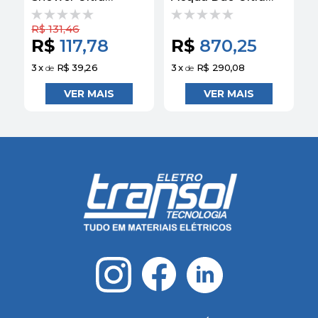
Eletrônica 6800W
7800W 220V
220V - Lorenzetti
Cromado -
B
R$
131,46
Lorenzetti
L
R$
117,78
R$
870,25
3
x
R$ 39,26
3
x
R$ 290,08
3
de
de