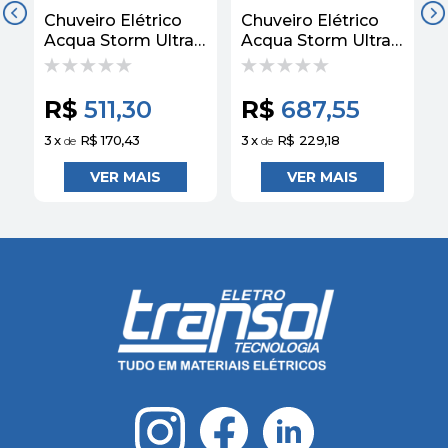
Chuveiro Elétrico
Chuveiro Elétrico
C
Acqua Storm Ultra
Acqua Storm Ultra
A
6800W 220V
7800W 220V Preto
Branco Pequeno -
e Cromado -
B
Lorenzetti
Lorenzetti
R$
511,30
R$
687,55
3
x
R$ 170,43
3
x
R$ 229,18
3
de
de