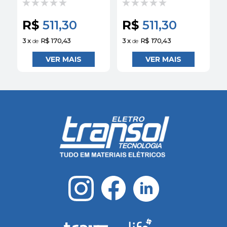
6800W 220V
7800W 220V
Branco Pequeno -
Branco - Lorenzetti
B
Lorenzetti
R$
511,30
R$
511,30
3
x
R$ 170,43
3
x
R$ 170,43
3
de
de