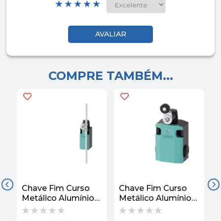
COMPRE TAMBÉM...
Chave Fim Curso
Chave Fim Curso
A
Metálico Alumínio
Metálico Alumínio
F
Haste Metalica
Alavanca Rolete
C
Rigido 1NA+1NF
1NA+2NF