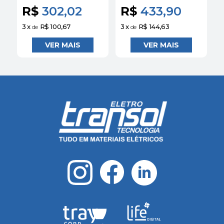
3SE52320HK80
3SE51220LH01
R$
302,02
R$
433,90
Siemens
Siemens
3
x
R$ 100,67
3
x
R$ 144,63
3
de
de