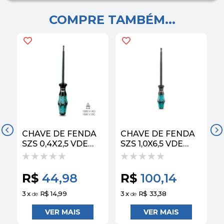
COMPRE TAMBÉM...
CHAVE DE FENDA
CHAVE DE FENDA
A
SZS 0,4X2,5 VDE
SZS 1,0X6,5 VDE
1205037 | PHOENIX
1205079 | PHOENIX
1
CONTACT
CONTACT
C
R$
44,98
R$
100,14
3
x
R$ 14,99
3
x
R$ 33,38
3
de
de