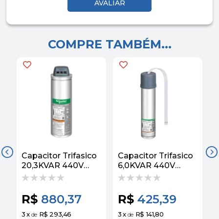
COMPRE TAMBÉM...
Capacitor Trifasico
Capacitor Trifasico
20,3KVAR 440V
6,0KVAR 440V
1
60HZ EasyCan
60HZ EasyCan
R$
880,37
R$
425,39
3
x
R$ 293,46
3
x
R$ 141,80
3
de
de