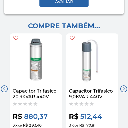
COMPRE TAMBÉM...
Capacitor Trifasico
Capacitor Trifasico
20,3KVAR 440V
9,0KVAR 440V
1
60HZ EasyCan
60HZ EasyCan
Schneider
R$
880,37
R$
512,44
3
x
R$ 293,46
3
x
R$ 170,81
3
de
de