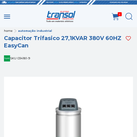
0
home
automação industrial
Capacitor Trifasico 27,1KVAR 380V 60HZ
EasyCan
SKU 034181-9