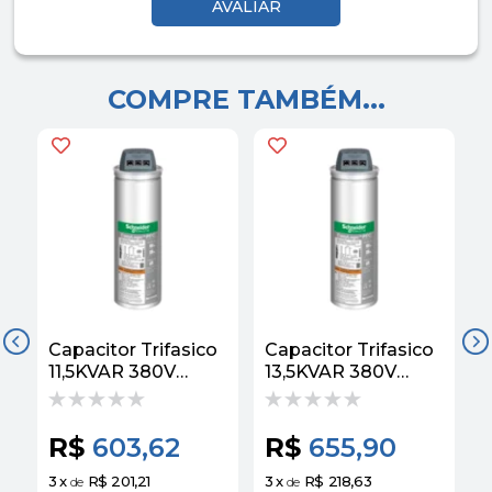
COMPRE TAMBÉM...
Capacitor Trifasico
Capacitor Trifasico
C
11,5KVAR 380V
13,5KVAR 380V
2
60HZ EasyCan
60HZ EasyCan
R$
603,62
R$
655,90
3
x
R$ 201,21
3
x
R$ 218,63
3
de
de