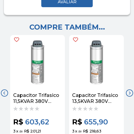
COMPRE TAMBÉM...
Capacitor Trifasico
Capacitor Trifasico
C
11,5KVAR 380V
13,5KVAR 380V
2
60HZ EasyCan
60HZ EasyCan
R$
603,62
R$
655,90
3
x
R$ 201,21
3
x
R$ 218,63
3
de
de