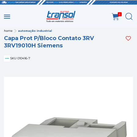
0
home
automação industrial
Capa Prot P/Bloco Contato 3RV
3RV19010H Siemens
SKU 010416-7