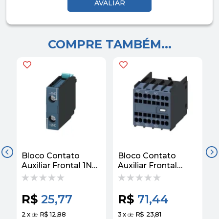
COMPRE TAMBÉM...
Bloco Contato
Bloco Contato
B
Auxiliar Frontal 1NF
Auxiliar Frontal
A
3RH19211CA01
1NA+2NF
L
Siemens
3RH29112HA12
I
Siemens
R$
25,77
R$
71,44
2
x
R$ 12,88
3
x
R$ 23,81
3
de
de