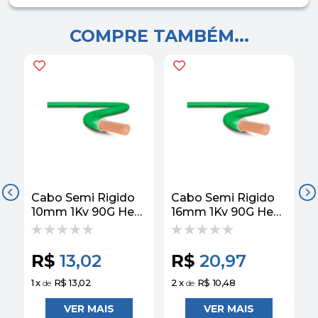
COMPRE TAMBÉM...
Cabo Semi Rigido
Cabo Semi Rigido
C
10mm 1Kv 90G Hepr
16mm 1Kv 90G Hepr
Verde Corfio
Verde Corfio
H
R$
13,02
R$
20,97
1
x
R$ 13,02
2
x
R$ 10,48
3
de
de