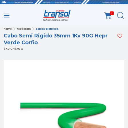
0
home
fios e cabos
cabos elétricos
Cabo Semi Rigido 35mm 1Kv 90G Hepr
Verde Corfio
SKU 071576-0