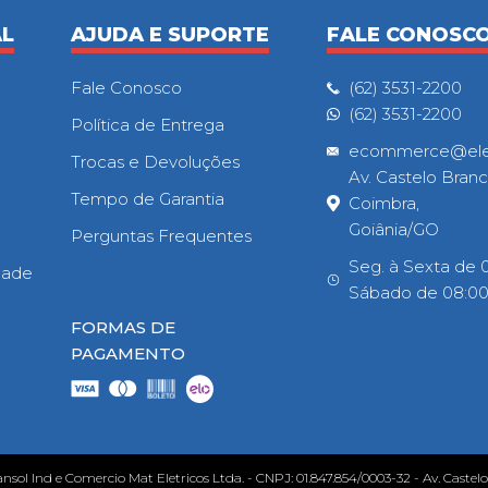
AL
AJUDA E SUPORTE
FALE CONOSC
Fale Conosco
(62) 3531-2200
(62) 3531-2200
Política de Entrega
ecommerce@eletr
Trocas e Devoluções
Av. Castelo Branc
Tempo de Garantia
Coimbra,
Goiânia/GO
Perguntas Frequentes
Seg. à Sexta de 0
idade
Sábado de 08:00h
FORMAS DE
PAGAMENTO
ansol Ind e Comercio Mat Eletricos Ltda. - CNPJ: 01.847.854/0003-32 - Av. Castel