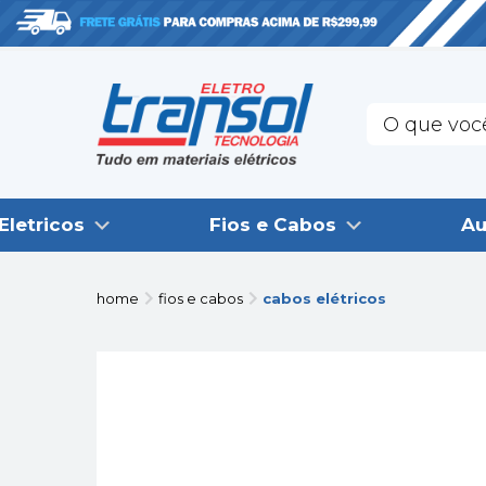
Eletricos
Fios e Cabos
Au
home
fios e cabos
cabos elétricos