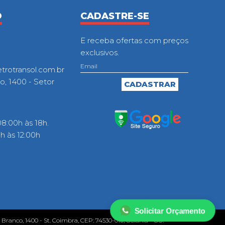
O
CADASTRE-SE
E receba ofertas com preços
exclusivos.
otransol.com.br
o, 1400 - Setor
8:00h às 18h.
 às 12:00h
Solicitar Orçamento
o Branco, 1400 - St. Coimbra, CEP: 74530-010, Goiânia - GO.