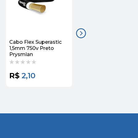
Cabo Flex Superastic
Cabo Flex Superastic
1,5mm 750v Preto
1,5mm 750v Verde
Prysmian
Prysmian
R$
2,10
R$
2,10