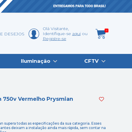
Olá
Visitante
,
0
Identifique-se
aqui
DE DESEJOS
Registre-se
Iluminação
CFTV
mm 750v Vermelho Prysmian
an supera todas as especificações da sua categoria. Esses
izantes deixam a instalação ainda mais rápida, sem contar na