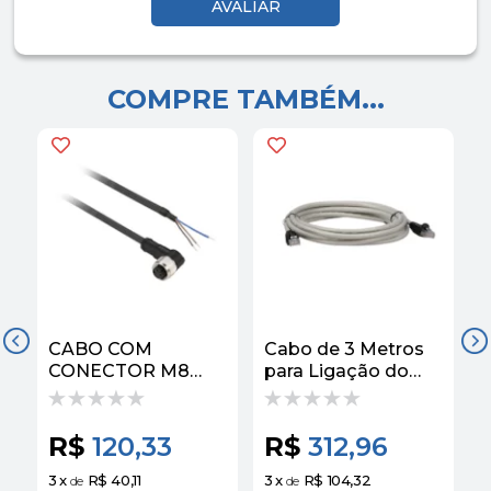
COMPRE TAMBÉM...
CABO COM
Cabo de 3 Metros
CONECTOR M8
para Ligação do
COTOVELOOV 3
Terminal Gráfico ao
PINOS 2M
Iversor de
XZCP0666L2 |
Frequência
X
R$
120,33
R$
312,96
SCHNEIDER
VW3A1104R30
Schneider
3
x
R$ 40,11
3
x
R$ 104,32
3
de
de