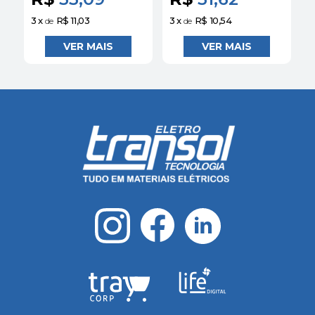
3
x
R$ 11,03
3
x
R$ 10,54
3
de
de