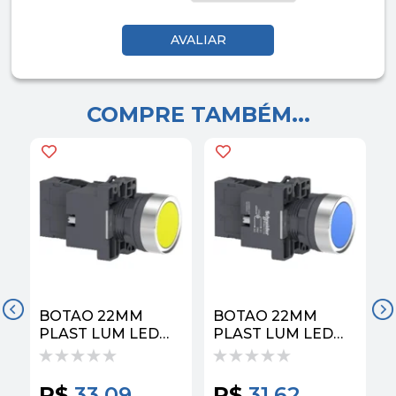
COMPRE TAMBÉM...
BOTAO 22MM
BOTAO 22MM
PLAST LUM LED
PLAST LUM LED
24CC/CA 1NA,
24CC/CA 1NA,
AMARELO
AZUL
R$
33,09
R$
31,62