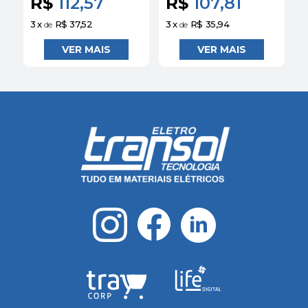
R$
112,57
R$
107,81
3
x
R$ 37,52
3
x
R$ 35,94
3
de
de