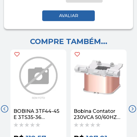
COMPRE TAMBÉM...
BOBINA 3TF44-45
Bobina Contator
B
E 3TS35-36
230VCA 50/60HZ
220V/50-60HZ
S2 3RT29345AL21
SIEMENS
Siemens
6