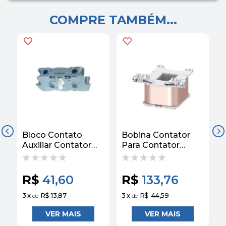
COMPRE TAMBÉM...
Bloco Contato
Bobina Contator
B
Auxiliar Contator
Para Contator
C
Lateral 1NA+1NF
220VCA S3
Para 3TS 3TY76011A
3RT29445AN21
Siemens
Siemens
R$
41,60
R$
133,76
3
x
R$ 13,87
3
x
R$ 44,59
1
de
de