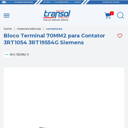
0
home
materiais elétricos
contatores
Bloco Terminal 70MM2 para Contator
3RT1054 3RT19554G Siemens
SKU 052582-0