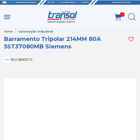
0
home
automação industrial
Barramento Tripolar 214MM 80A
5ST37080MB Siemens
SKU 060027-0