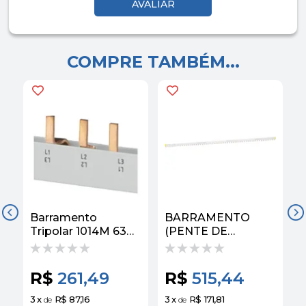
COMPRE TAMBÉM...
Barramento
BARRAMENTO
B
Tripolar 1014M 63A
(PENTE DE
T
5ST37400MB
CONEXAO DE
P
Siemens
CONEXAO) 57
E
POLOS TRIPOLAR
R$
261,49
R$
515,44
100A A9XPH357 |
SCHNEIDER
3
x
R$ 87,16
3
x
R$ 171,81
3
de
de