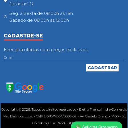
Goiânia/GO
Seg. à Sexta de 08:00h às 18h.
Sábado de 08:00h às 12:00h
CADASTRE-SE
E receba ofertas com preços exclusivos.
Copyright © 2026. Todos os direitos reservados - Eletro Transol Ind e Comercio
Mat Eletricos Ltda. - CNPJ: 01.847.854/0003-32 - Av. Castelo Branco, 1400 - St.
Coimbra, CEP: 74530-010, Goiânia - GO.
Solicitar Orçamento