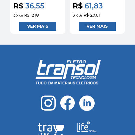
R$
36,55
R$
61,83
3
x
R$ 12,18
3
x
R$ 20,61
3
de
de