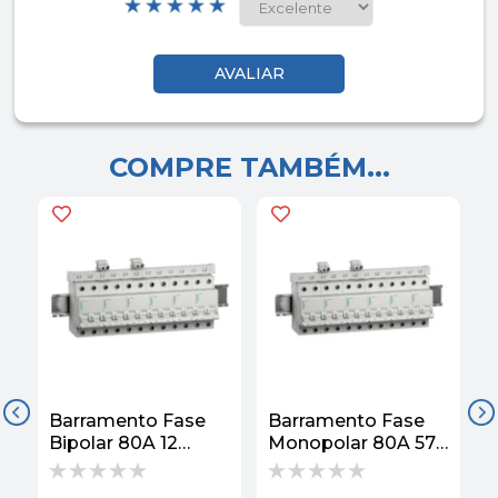
COMPRE TAMBÉM...
Barramento Fase
Barramento Fase
B
Bipolar 80A 12
Monopolar 80A 57
T
Polos EZ9X33212
Polos EZ9X33157
P
Easy9 Schneider
Easy9 Schneider
E