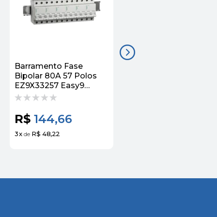
Barramento Fase
Barramento Fase
Bipolar 80A 57 Polos
Bipolar 80A 12 Polos
EZ9X33257 Easy9
EZ9X33212 Easy9
Schneider
Schneider
R$
144,66
R$
36,55
3
x
R$ 48,22
3
x
R$ 12,18
de
de