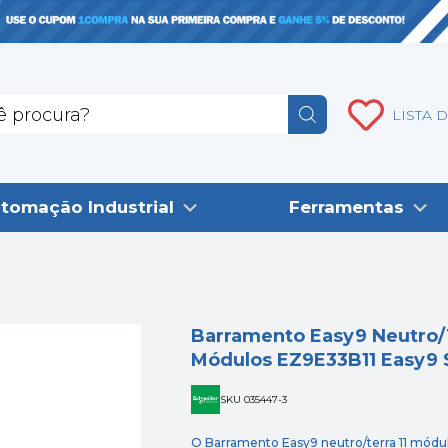
LISTA 
tomação Industrial
Ferramentas
Barramento Easy9 Neutro/
Módulos EZ9E33B11 Easy9 
SKU 035447-3
O Barramento Easy9 neutro/terra 11 módul