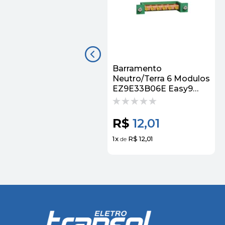
Barramento
Neutro/Terra 6 Modulos
EZ9E33B06E Easy9
Schneider
R$
12,01
1
x
R$ 12,01
de