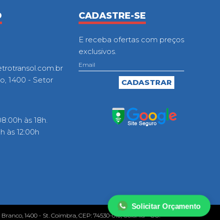
O
CADASTRE-SE
E receba ofertas com preços
exclusivos.
otransol.com.br
o, 1400 - Setor
8:00h às 18h.
 às 12:00h
Solicitar Orçamento
o Branco, 1400 - St. Coimbra, CEP: 74530-010, Goiânia - GO.