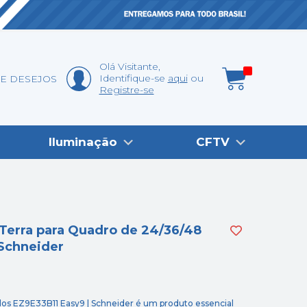
Olá
Visitante
,
Identifique-se
aqui
DE DESEJOS
Registre-se
Iluminação
CFTV
Terra para Quadro de 24/36/48
Schneider
os EZ9E33B11 Easy9 | Schneider é um produto essencial