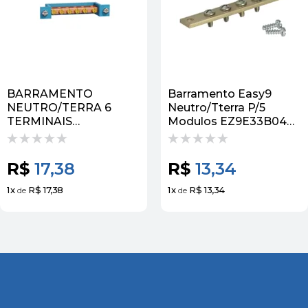
BARRAMENTO
Barramento Easy9
NEUTRO/TERRA 6
Neutro/Tterra P/5
TERMINAIS
Modulos EZ9E33B04
EZ9E33B06N EASY9 |
Schneider
SCHNEIDER
R$
17,38
R$
13,34
1
x
R$ 17,38
1
x
R$ 13,34
de
de