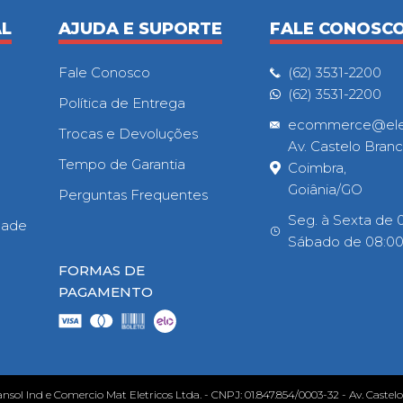
AL
AJUDA E SUPORTE
FALE CONOSC
Fale Conosco
(62) 3531-2200
(62) 3531-2200
Política de Entrega
ecommerce@eletr
Trocas e Devoluções
Av. Castelo Branc
Tempo de Garantia
Coimbra,
Goiânia/GO
Perguntas Frequentes
Seg. à Sexta de 0
idade
Sábado de 08:00h
FORMAS DE
PAGAMENTO
ansol Ind e Comercio Mat Eletricos Ltda. - CNPJ: 01.847.854/0003-32 - Av. Castel