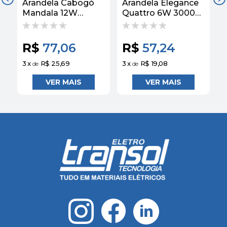
Arandela Cabogó
Arandela Elegance
A
Mandala 12W
Quattro 6W 3000K
3000K Branco
Avant
C
Avant
R$
77,06
R$
57,24
3
x
R$ 25,69
3
x
R$ 19,08
3
de
de