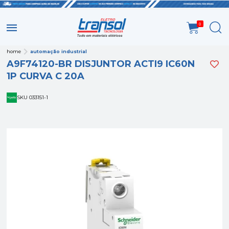
0
home
automação industrial
A9F74120-BR DISJUNTOR ACTI9 IC60N
1P CURVA C 20A
SKU 033151-1