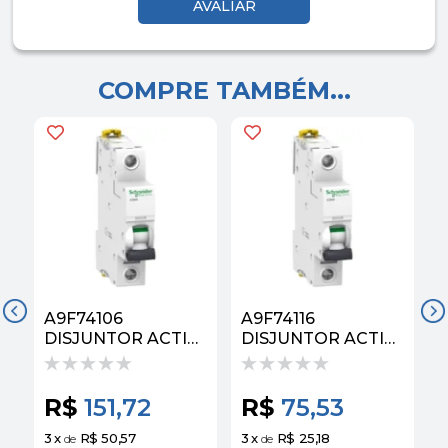
COMPRE TAMBÉM...
A9F74106
A9F74116
DISJUNTOR ACTI9
DISJUNTOR ACTI9
IC60N 1P CURVA C
IC60N 1P CURVA C
6A
16A
R$
151,72
R$
75,53
3
x
R$ 50,57
3
x
R$ 25,18
3
de
de