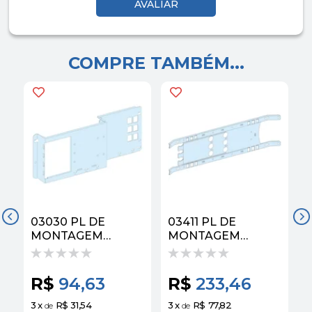
COMPRE TAMBÉM...
03030 PL DE
03411 PL DE
MONTAGEM
MONTAGEM
NSX100-250 HORIZ
NSX100-250 HORIZ
FIXO PRISMA
FIXO PRISMA
R$
94,63
R$
233,46
3
x
R$ 31,54
3
x
R$ 77,82
3
de
de