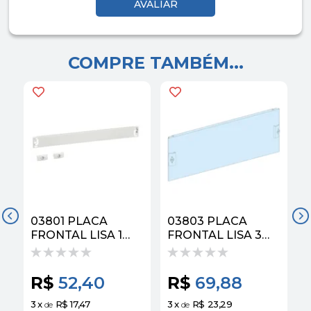
COMPRE TAMBÉM...
03801 PLACA
03803 PLACA
FRONTAL LISA 1
FRONTAL LISA 3
MODULO L=
MODULO L=
R$
52,40
R$
69,88
3
x
R$ 17,47
3
x
R$ 23,29
3
de
de