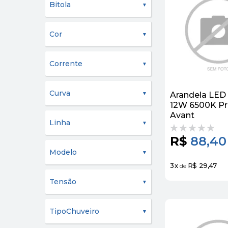
Bitola
Cor
Corrente
Curva
Arandela LED
12W 6500K Pr
Avant
Linha
R$
88,40
Modelo
3
x
R$ 29,47
de
Tensão
TipoChuveiro