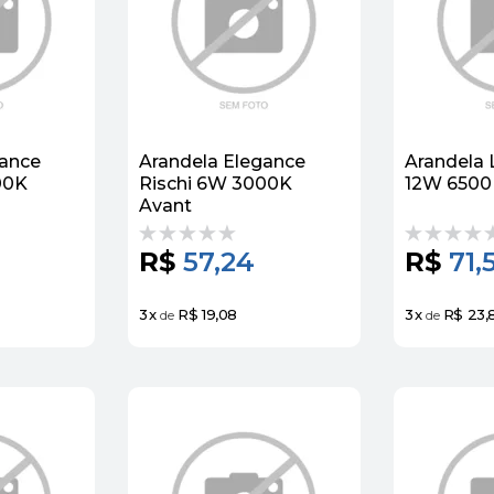
gance
Arandela Elegance
Arandela 
00K
Rischi 6W 3000K
12W 6500
Avant
R$
57,24
R$
71,
3
x
R$ 19,08
3
x
R$ 23,
de
de