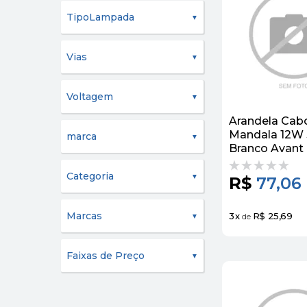
TipoLampada
Vias
Voltagem
Arandela Cab
Mandala 12W
marca
Branco Avant
Categoria
R$
77,06
Marcas
3
x
R$ 25,69
de
Faixas de Preço