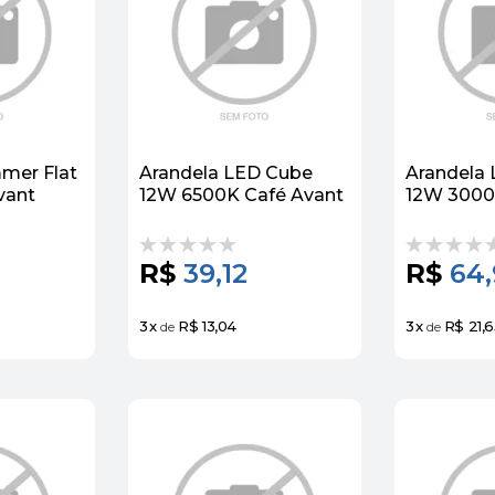
mer Flat
Arandela LED Cube
Arandela
vant
12W 6500K Café Avant
12W 3000
R$
39,12
R$
64,
3
x
R$ 13,04
3
x
R$ 21,6
de
de