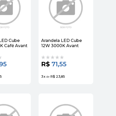
 LED Cube
Arandela LED Cube
K Café Avant
12W 3000K Avant
95
R$
71,55
5
3
x
R$ 23,85
de