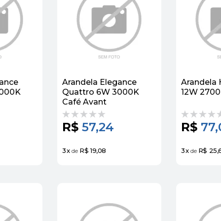
gance
Arandela Elegance
Arandela
3000K
Quattro 6W 3000K
12W 2700
Café Avant
R$
57,24
R$
77,
3
x
R$ 19,08
3
x
R$ 25,
de
de