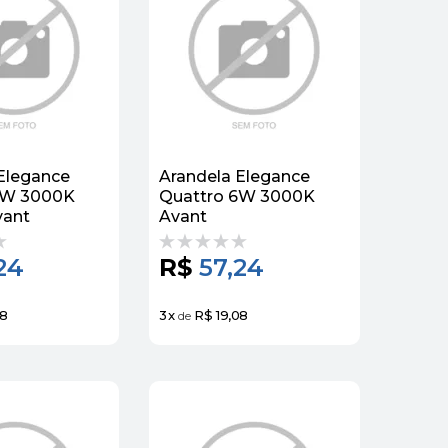
Elegance
Arandela Elegance
6W 3000K
Quattro 6W 3000K
vant
Avant
24
R$
57,24
08
3
x
R$ 19,08
de