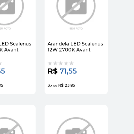
LED Scalenus
Arandela LED Scalenus
K Avant
12W 2700K Avant
55
R$
71,55
85
3
x
R$ 23,85
de