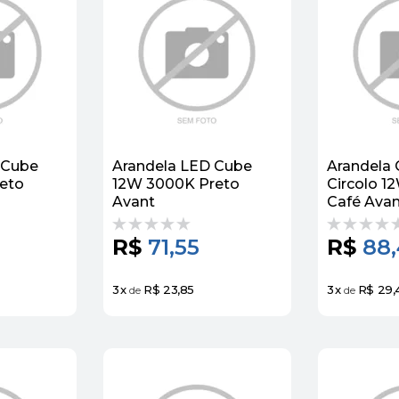
 Cube
Arandela LED Cube
Arandela
eto
12W 3000K Preto
Circolo 
Avant
Café Avan
R$
71,55
R$
88
3
x
R$ 23,85
3
x
R$ 29,
de
de