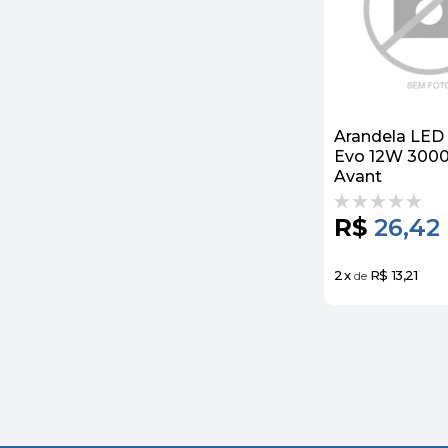
Arandela LE
Evo 12W 300
Avant
R$
26,42
2
x
R$ 13,21
de