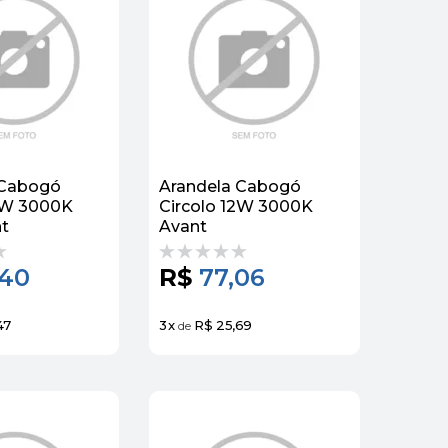
 Cabogó
Arandela Cabogó
12W 3000K
Circolo 12W 3000K
t
Avant
,40
R$
77,06
47
3
x
R$ 25,69
de