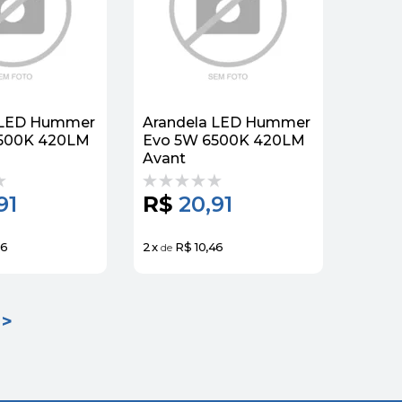
 LED Hummer
Arandela LED Hummer
500K 420LM
Evo 5W 6500K 420LM
Avant
91
R$
20,91
46
2
x
R$ 10,46
de
>