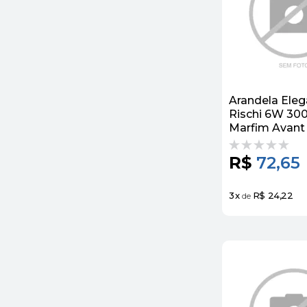
Arandela Ele
Rischi 6W 30
Marfim Avant
R$
72,65
3
x
R$ 24,22
de