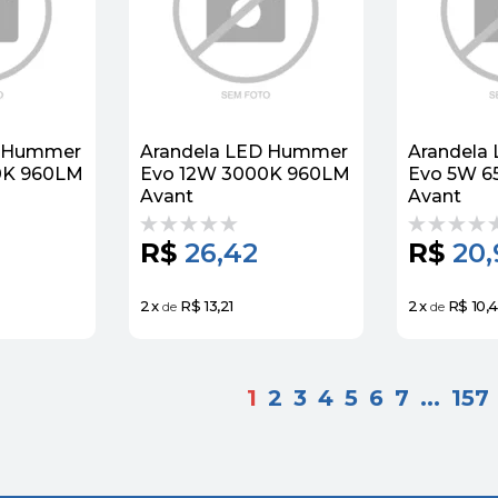
D Hummer
Arandela LED Hummer
Arandela
0K 960LM
Evo 12W 3000K 960LM
Evo 5W 6
Avant
Avant
R$
26,42
R$
20,
2
x
R$ 13,21
2
x
R$ 10,
de
de
1
2
3
4
5
6
7
...
157