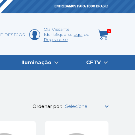
Olá
Visitante
,
0
Identifique-se
aqui
DE DESEJOS
Registre-se
Iluminação
CFTV
Ordenar por: