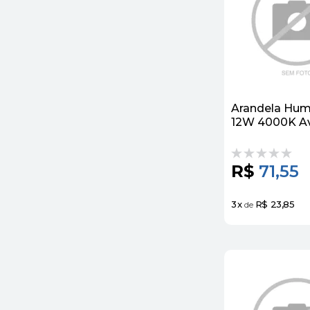
Arandela Hum
12W 4000K A
R$
71,55
3
x
R$ 23,85
de