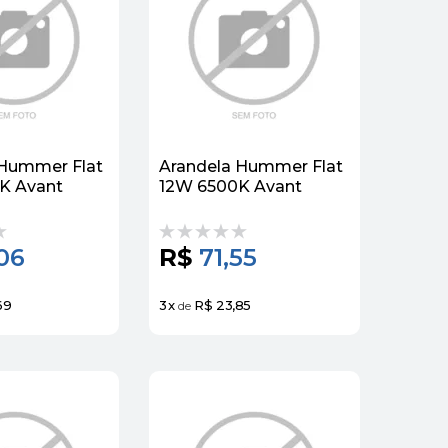
 Hummer Flat
Arandela Hummer Flat
K Avant
12W 6500K Avant
06
R$
71,55
69
3
x
R$ 23,85
de