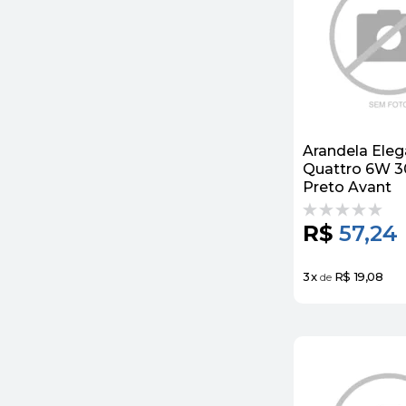
Arandela Ele
Quattro 6W 
Preto Avant
R$
57,24
3
x
R$ 19,08
de