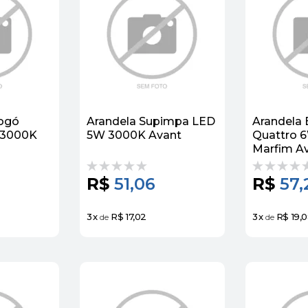
ogó
Arandela Supimpa LED
Arandela 
 3000K
5W 3000K Avant
Quattro 
Marfim A
R$
51,06
R$
57,
3
x
R$ 17,02
3
x
R$ 19,
de
de